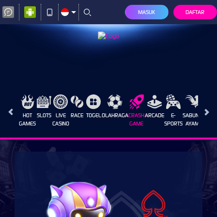
MASUK
DAFTAR
HOT
SLOTS
LIVE
RACE
TOGEL
OLAHRAGA
CRASH
ARCADE
E-
SABUNG
PROM
GAMES
CASINO
GAME
SPORTS
AYAM