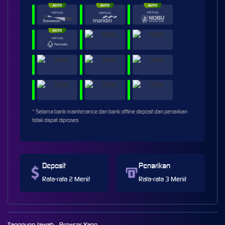
* Selama bank maintenance dan bank offline deposit dan penarikan
tidak dapat diproses
Deposit
Penarikan
Rata-rata 2 Menit
Rata-rata 3 Menit
Tanggung Jawab
Browser Yang