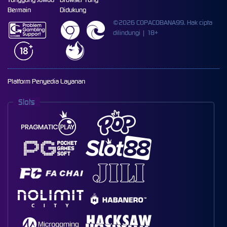
Bermain
Didukung
©2026 COPACOBANA99. Hak cipta
dilindungi | 18+
Platform Penyedia Layanan
Slots