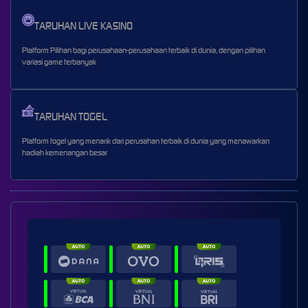
TARUHAN LIVE KASINO
Platform Pilihan bagi perusahaan-perusahaan terbaik di dunia, dengan pilihan
variasi game terbanyak
TARUHAN TOGEL
Platform togel yang menarik dari perusahan terbaik di dunia yang menawarkan
hadiah kemenangan besar