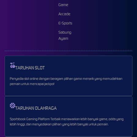
Game
Arcade
E-Sports
Sabung
Ayam
TARUHAN SLOT
Penyedia slot online dengan beragam pilihan game menarik yang memudahkan
pemain untuk mencapai jackpot
TARUHAN OLAHRAGA
Sportsbook Gaming Platform Terbaik menawarkan lebih banyak game, odds yang
lebih tinggi, dan menyediakan pilihan yang lebih banyak untuk pemain.