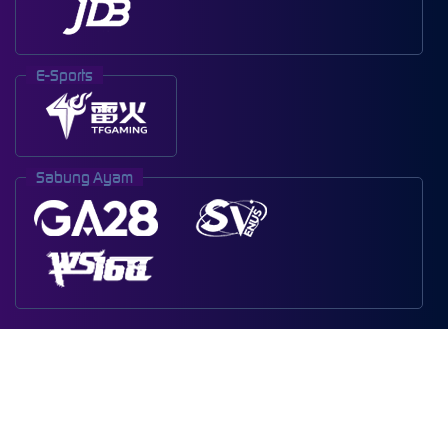
E-Sports
Sabung Ayam