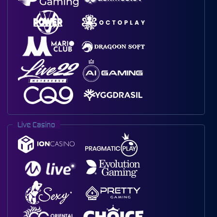
Live Casino