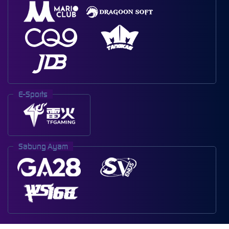
E-Sports
Sabung Ayam