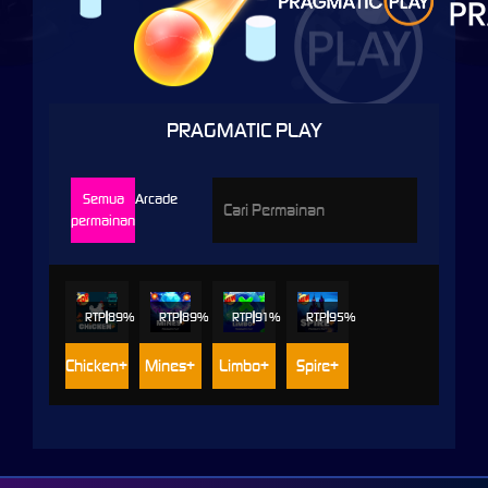
PRAGMATIC PLAY
Semua
Arcade
permainan
RTP
89%
RTP
89%
RTP
91%
RTP
95%
Chicken+
Mines+
Limbo+
Spire+