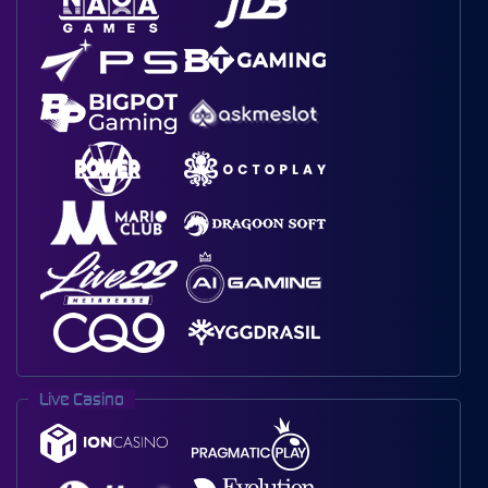
Live Casino