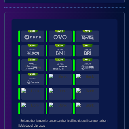
* Selama bank maintenance dan bank offline deposit dan penarikan
tidak dapat diproses