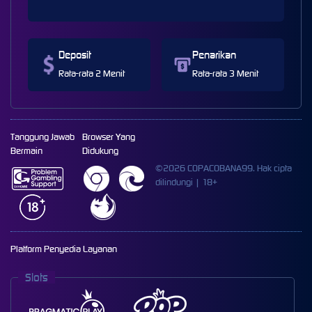
Deposit
Penarikan
Rata-rata 2 Menit
Rata-rata 3 Menit
Tanggung Jawab
Browser Yang
Bermain
Didukung
©2026 COPACOBANA99. Hak cipta
dilindungi | 18+
Platform Penyedia Layanan
Slots