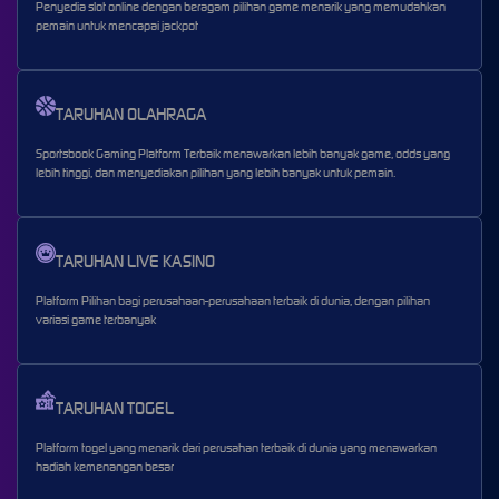
Penyedia slot online dengan beragam pilihan game menarik yang memudahkan
pemain untuk mencapai jackpot
TARUHAN OLAHRAGA
Sportsbook Gaming Platform Terbaik menawarkan lebih banyak game, odds yang
lebih tinggi, dan menyediakan pilihan yang lebih banyak untuk pemain.
TARUHAN LIVE KASINO
Platform Pilihan bagi perusahaan-perusahaan terbaik di dunia, dengan pilihan
variasi game terbanyak
TARUHAN TOGEL
Platform togel yang menarik dari perusahan terbaik di dunia yang menawarkan
hadiah kemenangan besar