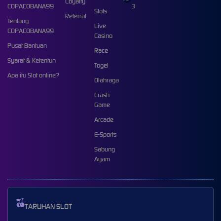
Loyalty
COPACOBANA99
3
Slots
Referral
Tentang
Live
COPACOBANA99
Casino
Pusat Bantuan
Race
Syarat & Ketentun
Togel
Apa itu Slot online?
Olahraga
Crash
Game
Arcade
E-Sports
Sabung
Ayam
TARUHAN SLOT