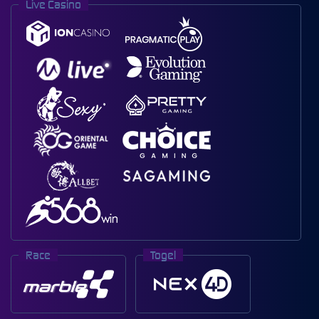
Live Casino
Race
Togel