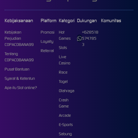
Kebijaksanaan
Platform
Kategori
Dukungan
Komunitas
Kebijakan
Promosi
Hot
+628518
Perjudian
Games
574785
Loyalty
COPACOBANA99
3
Slots
Referral
Tentang
Live
COPACOBANA99
Casino
Pusat Bantuan
Race
Syarat & Ketentun
Togel
Apa itu Slot online?
Olahraga
Crash
Game
Arcade
E-Sports
Sabung