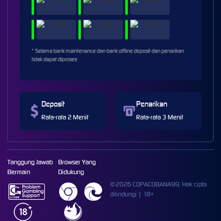
* Selama bank maintenance dan bank offline deposit dan penarikan
tidak dapat diproses
Deposit
Penarikan
Rata-rata 2 Menit
Rata-rata 3 Menit
Tanggung Jawab
Browser Yang
Bermain
Didukung
©2026 COPACOBANA99. Hak cipta
dilindungi | 18+