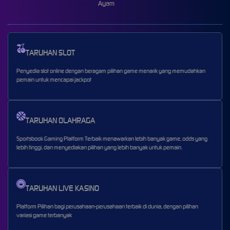
Ayam
TARUHAN SLOT
Penyedia slot online dengan beragam pilihan game menarik yang memudahkan
pemain untuk mencapai jackpot
TARUHAN OLAHRAGA
Sportsbook Gaming Platform Terbaik menawarkan lebih banyak game, odds yang
lebih tinggi, dan menyediakan pilihan yang lebih banyak untuk pemain.
TARUHAN LIVE KASINO
Platform Pilihan bagi perusahaan-perusahaan terbaik di dunia, dengan pilihan
variasi game terbanyak