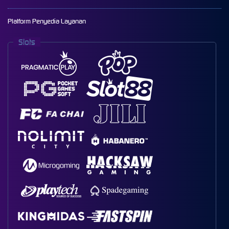
Platform Penyedia Layanan
Slots